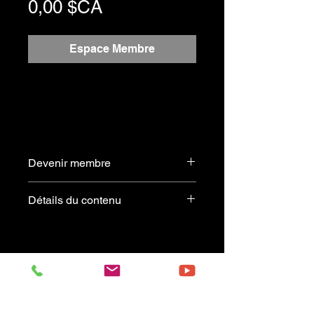
Prix
0,00 $CA
Espace Membre
Devenir membre
S'abonner
Détails du contenu
Strauss Waltzes
est un recueil de
partitions pour accordéon
comprenant
12 valses
, réparties
sur
53 pages
.
Si vous aimez le style classique,
vous y retrouverez une sélection