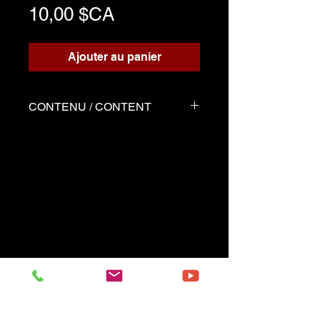
Prix
10,00 $CA
Ajouter au panier
CONTENU / CONTENT
Trois fichiers
Partition écrite pour le
playback
Playback d'accompagnement
Démo joué par Serge tel que
la partition
------------------------------------------
Three files
Music sheet written for the
playback
Playback (play along)