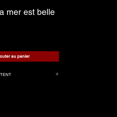
a mer est belle
Prix
outer au panier
NTENT
s solo en format PDF
erge tel que la partition
-----------------
s Solo in pdf format