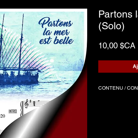
Partons l
(Solo)
10,00 $CA
Aj
CONTENU / CO
Deux fichiers
Deux Partition
Démo joué par S
-------------------------
Two files
Two Music sheet