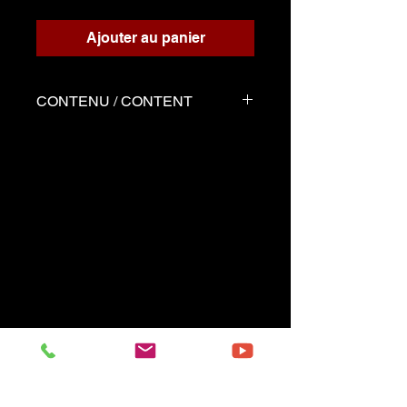
Ajouter au panier
CONTENU / CONTENT
Trois fichiers
Partition écrite pour le
playback
Playback d'accompagnement
Démo joué par Serge tel que
la partition
------------------------------------------
Three files
Music sheet written for the
playback
Playback (play along)
Demo performed by
Serge same as the music