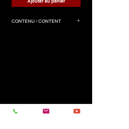
Ajouter au panier
CONTENU / CONTENT
Quatre fichiers soit:
Score pour 2 accordéons
Accordéon 1
Accordéon 2
Démo joué par Serge tel que
la partition
-------------------------
Four files :
Music score for two accordions
Accordion 1
Accordion 2
Demo performed by Serge
same as the music sheet