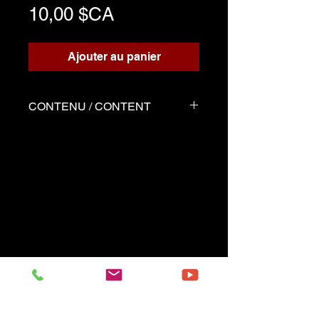
Prix
10,00 $CA
Ajouter au panier
CONTENU / CONTENT
Deux fichiers
Partition solo en format PDF
Démo joué par Serge tel que
la partition
------------------------------------------
Two files
Music sheet Solo in pdf format
Demo performed by
Serge same as the music
sheet