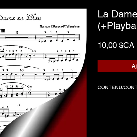
La Dame
(+Playba
10,00 $CA
Aj
CONTENU/CON
Trois fichiers
Partition écrite
Playback d'ac
Démo joué par S
-------------------------
Three files