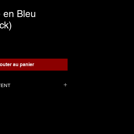
 en Bleu
ck)
Prix
outer au panier
TENT
 pour le playback
compagnement
erge tel que la partition
-----------------