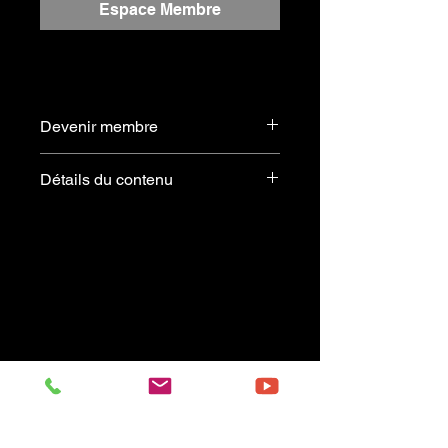
Espace Membre
Devenir membre
S'abonner
Détails du contenu
HONEY KNOWS
Extrait du recueil :
JAZZ MAGIC – Volume 1
Arrangement :
Art Van Damme & Tony Dannon
Offert gratuitement aux membres
abonnés