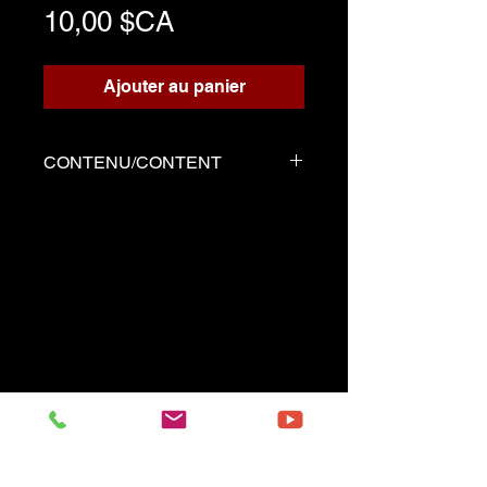
Prix
10,00 $CA
Ajouter au panier
CONTENU/CONTENT
Trois fichiers
Partition écrite pour le
playback
Playback d'accompagnement
Démo joué par Serge tel que
la partition
------------------------------------------
Three files
Music sheet written for the
playback
Playback (play along)