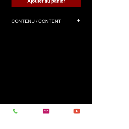
Ajouter au panier
CONTENU / CONTENT
Partition solo en format PDF
--------------------
Music sheet Solo in pdf format