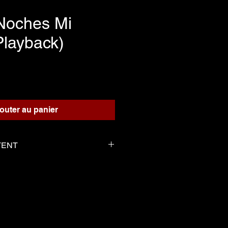
Noches Mi
layback)
Prix
outer au panier
TENT
 pour le playback
compagnement
erge tel que la partition
-----------------