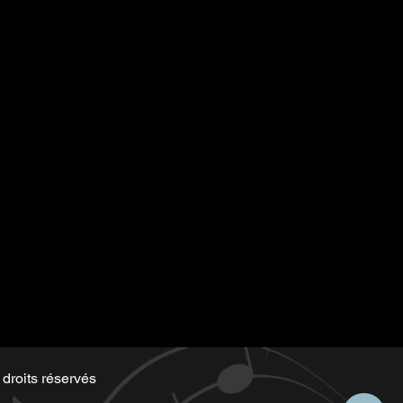
tten for the playback
 along)
d by Serge same as the music
droits réservés