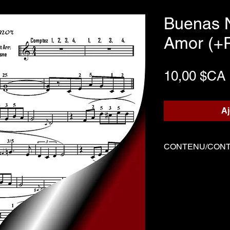
Buenas 
Amor (+P
10,00 $CA
Aj
CONTENU/CON
Trois fichiers
Partition écrite
Playback d'ac
Démo joué par S
-------------------------
Three files