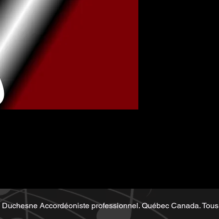
Music sheet wri
Playback (play
Demo performe
sheet
Duchesne Accordéoniste professionnel. Québec Canada. Tous 