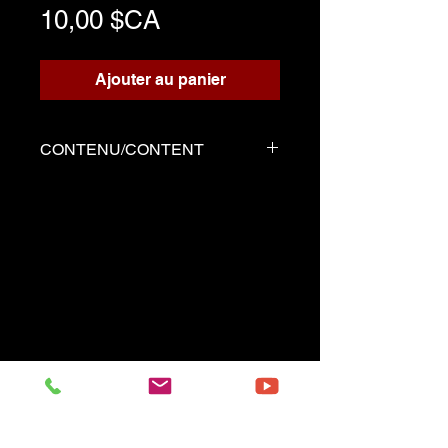
Prix
10,00 $CA
Ajouter au panier
CONTENU/CONTENT
Trois fichiers
Partition écrite pour le
playback
Playback d'accompagnement
Démo joué par Serge tel que
la partition
------------------------------------------
Three files
Music sheet written for the
playback
Playback (play along)