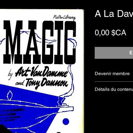
A La Da
Pr
0,00 $CA
E
Devenir membre
S'abonner
Détails du conten
A La Dave
Extrait du recueil :
JAZZ MAGIC – Vo
Arrangement :
Art Van Damme &