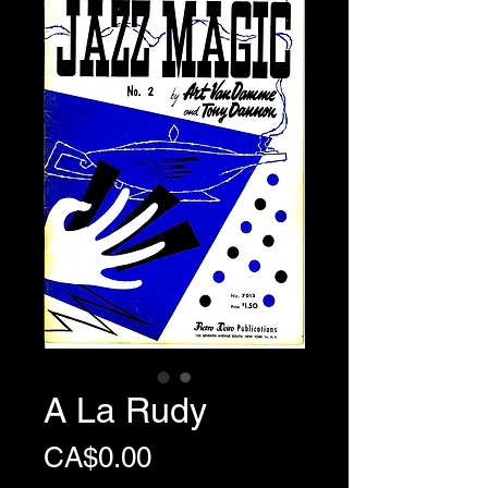
A La Rudy
Price
CA$0.00