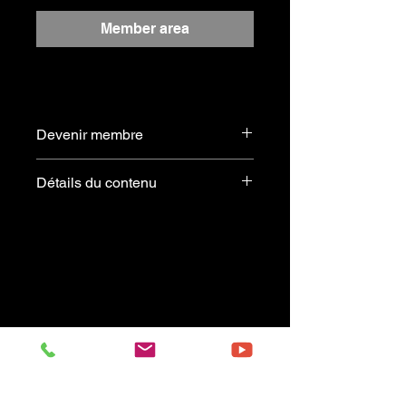
Member area
Devenir membre
S'abonner
Détails du contenu
A La Rudy
Extrait du recueil :
JAZZ MAGIC – Volume 2
Arrangement :
Art Van Damme & Tony Dannon
Offert gratuitement aux membres
abonnés