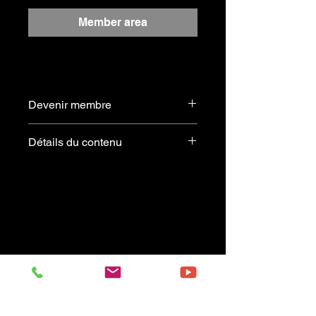
Member area
Devenir membre
S'abonner
Détails du contenu
A La Gene
Extrait du recueil :
JAZZ MAGIC – Volume 2
Arrangement :
Art Van Damme & Tony Dannon
Offert gratuitement aux membres
abonnés