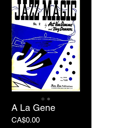
A La Gene
Price
CA$0.00