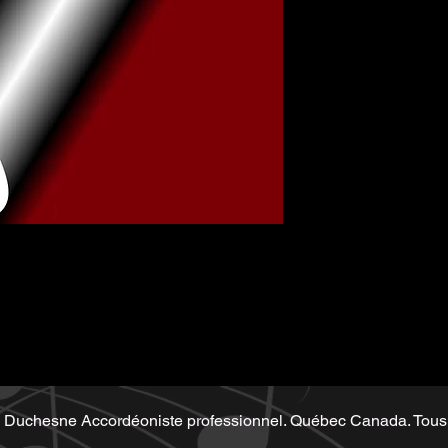
Music sheet Sol
Demo performed
music sheet
Demo performet
metronome
Duchesne Accordéoniste professionnel. Québec Canada. Tous 