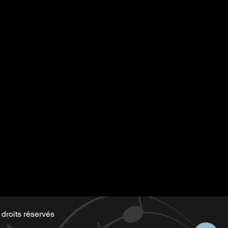
o in pdf format
 by Marie-Perle same as the
 by Marie-Perle with
droits réservés