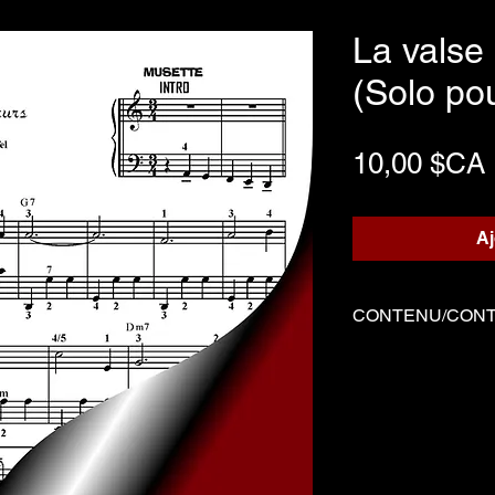
La valse
(Solo po
10,00 $CA
Aj
CONTENU/CON
Trois fichiers
Partition solo 
Démo joué par M
Démo joué par
-------------------------
Three files