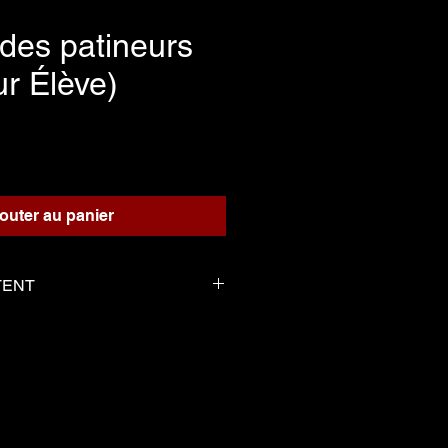
 des patineurs
ur Élève)
Prix
outer au panier
TENT
en format PDF
arie-Perle tel que la partition
 Marie-Perle avec métronome
-----------------