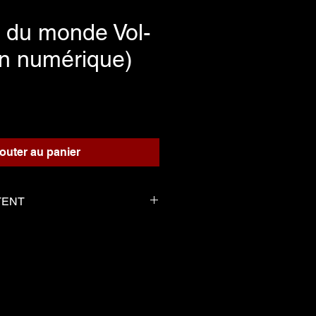
 du monde Vol-
on numérique)
Prix
outer au panier
TENT
est belle
lka
ey)
o's