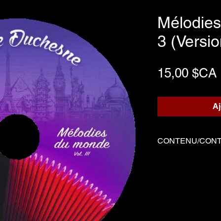
Mélodies
3 (Versi
15,00 $CA
Aj
CONTENU/CON
01 Partons la mer 
02 Beer Barrel Po
03 La raspa (Medl
04 Petito
05 Zorba le Grec
06 No more Boler