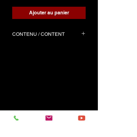
Ajouter au panier
CONTENU / CONTENT
Trois fichiers
Partition écrite pour le
playback
Playback d'accompagnement
Démo joué par Serge tel que
la partition
------------------------------------------
Three files
Music sheet written for the
playback
Playback (play along)
Demo performed by Serge
same as the music sheet